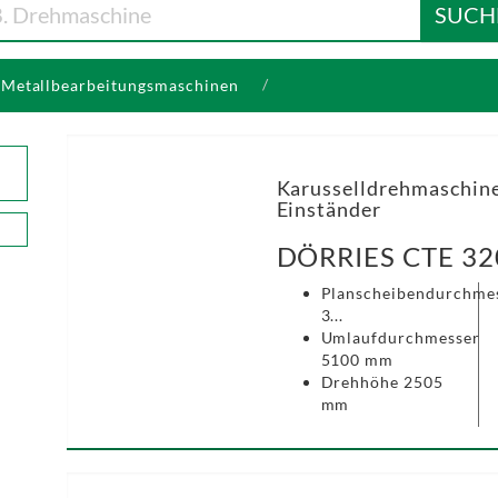
SUCH
Metallbearbeitungsmaschinen
Karusselldrehmaschine
Einständer
DÖRRIES CTE 32
Planscheibendurchme
3...
Umlaufdurchmesser
5100 mm
Drehhöhe 2505
mm