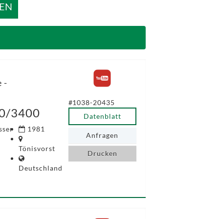
EN
 -
#1038-20435
0/3400
Datenblatt
sser
1981
Anfragen
Tönisvorst
Drucken
Deutschland